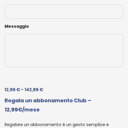
Messaggio
Fascia
12,99
€
-
142,89
€
di
Regala un abbonamento Club –
prezzo:
12,99€/mese
da
12,99 €
Regalare un abbonamento è un gesto semplice e