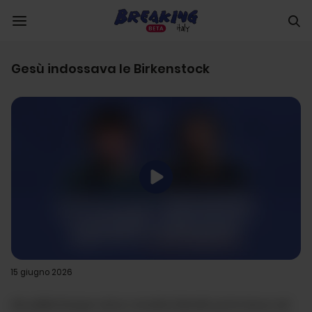
Gesù indossava le Birkenstock
15 giugno 2026
dis pellentesque netus conubia blandit porta lacus ad