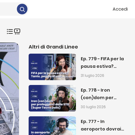
Accedi
Altri di
Grandi Linee
Ep. 779 - FIFA per la
pausa estiva?
Tanto, peggio di
31 luglio 2026
così… (eccallà)
Ep. 778 - Iron
(con)dom per
proteggerci dalle
30 luglio 2026
STD (Super Tecno
Dolls)
Ep. 777 - In
aeroporto dovrai