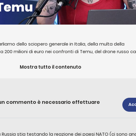
arliamo dello sciopero generale in Italia, della multa della
200 milioni di euro nei confronti di Temu, del drone russo ca
elle Nazione Unite che inserisce Russia e Israele nella lista di
 sessuali nei conflitti e di una campagna social per uno scono
Mostra tutto il contenuto
convocato per i Mondiali di calcio.
e un commento è necessario effettuare
Ac
a Russia stia testando la reazione dei paesi NATO (ci sono anal