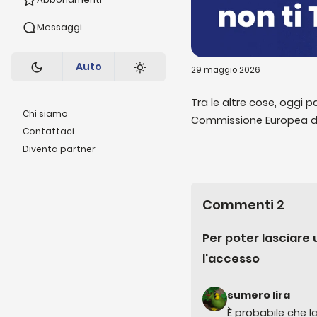
Messaggi
Auto
29 maggio 2026
Tra le altre cose, oggi p
Chi siamo
Commissione Europea da 
Contattaci
Romania, di un rapporto d
Diventa partner
responsabili di violenze
calciatore neozelandese 
Commenti
2
Per poter lasciar
l'accesso
sumero lira
È probabile che l