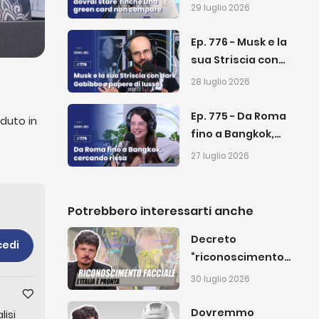
stare finché una
29 luglio 2026
green card non
compare
Ep. 776 - Musk e la
sua Striscia con
dark Gabibbo e
28 luglio 2026
papere di lusso
Ep. 775 - Da Roma
duto in
fino a Bangkok,
cercando rissa
sciuto
27 luglio 2026
Potrebbero interessarti anche
Decreto
cedi
“riconoscimento
facciale”: in arrivo
30 luglio 2026
la sorveglianza di
massa in Italia
Dovremmo
isi 