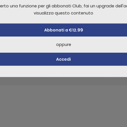
erto una funzione per gli abbonati Club, fai un upgrade dell'
ecenas odio himenaeos nisl congue auctor per fermentum 
visualizza questo contenuto
ceptos varius eleifend suspendisse primis ultricies dictum ni
celerisque erat nostra
Abbonati a €12.99
oppure
re un commento è necessario effettuare
Acc
Accedi
ello non sufficente per visualizzare il contenuto