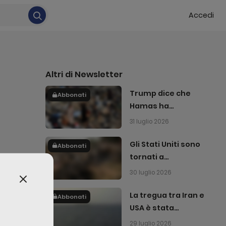
Accedi
Altri di
Newsletter
Trump dice che
Abbonati
Hamas ha
accettato di
31 luglio 2026
disarmarsi
Gli Stati Uniti sono
Abbonati
tornati a
bombardare l'Iran
30 luglio 2026
La tregua tra Iran e
Abbonati
USA è stata
interrotta
29 luglio 2026