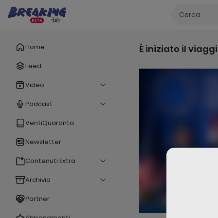
Home
È iniziato il viag
Feed
Video
Podcast
VentiQuaranta
Newsletter
Contenuti Extra
Archivio
Partner
Abbonamenti