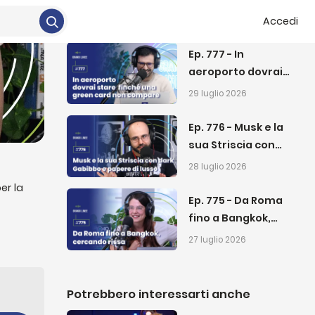
proteggerci dalle
Accedi
30 luglio 2026
STD (Super Tecno
Dolls)
Ep. 777 - In
aeroporto dovrai
stare finché una
29 luglio 2026
green card non
compare
Ep. 776 - Musk e la
sua Striscia con
dark Gabibbo e
28 luglio 2026
papere di lusso
er la
Ep. 775 - Da Roma
fino a Bangkok,
ua nuova
cercando rissa
 è stato
27 luglio 2026
 un caso
 per
Potrebbero interessarti anche
nata in
acceso