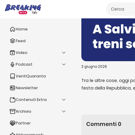
Home
Feed
Video
Podcast
3 giugno 2026
VentiQuaranta
Tra le altre cose, oggi p
festa della Repubblica, 
Newsletter
Zerocalcare per la comp
Contenuti Extra
serie; proseguendo, parl
vittima di persecuzione 
Archivio
di omicidio dove la poliz
Commenti
0
Partner
quanto riguarda i conflit
una temporanea pausa da
Abbonamenti