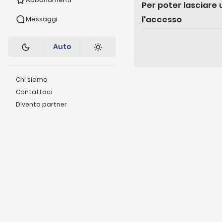
Per poter lasciar
tra Netanyahu e Trump, e
l'accesso
Messaggi
fallimento dei negoziat
che ha colpito varie cit
rinominare le proprie ret
Auto
Chi siamo
Contattaci
Diventa partner