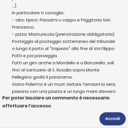
dovrai stare finché una
...).
green card non compare
29 luglio 2026
In particolare ti consiglio:
- cibo tipico: Passami u coppu e Friggitoria San 
Francesco;
Ep. 776 - Musk e la sua
- pizza: Mastunicola (prenotazione obbligatoria).
Striscia con dark Gabibbo
Posteggia al posteggio sotterraneo del tribunale 
e papere di lusso
28 luglio 2026
o lungo il porto al "trapezio" alla fine di Via Filippo 
Patti e poi passeggia.
Fatti un giro anche a Mondello e a Barcarello, sali 
Ep. 775 - Da Roma fino a
fino al santuario di S. Rosalia sopra Monte 
Bangkok, cercando rissa
Pellegrino goditi il panorama.
Vicino Palermo è un must visitare Terrasini la sera, 
27 luglio 2026
paesino con una piazza e un lungo mare davvero 
Per poter lasciare un commento è necessario
carini.
effettuare l'accesso
Complimenti per il vostro lavoro, salutami 
Potrebbero interessarti anche
Alessandro.
Accedi
2 mesi fa
Live del venerdì,
Visualizza
2
risposte