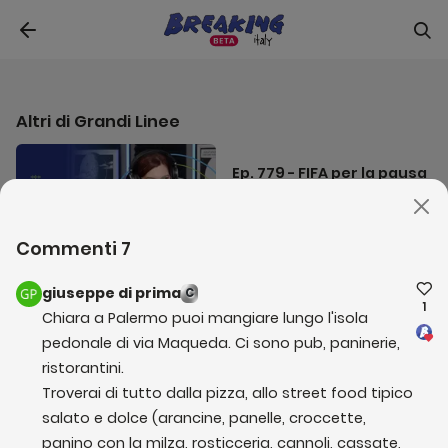
1
x
del Libano e delle critiche alla prima automobile elettrica
0:00
34:36
della Ferrari.
Altri di
Grandi Linee
Ep. 779 - FIFA per la pausa
estiva? Tanto, peggio di
così… (eccallà)
31 luglio 2026
Commenti
7
giuseppe di prima
C
Ep. 778 - Iron (con)dom
1
Chiara a Palermo puoi mangiare lungo l'isola 
per proteggerci dalle STD
pedonale di via Maqueda. Ci sono pub, paninerie, 
(Super Tecno Dolls)
30 luglio 2026
ristorantini.
Troverai di tutto dalla pizza, allo street food tipico 
salato e dolce (arancine, panelle, croccette, 
Ep. 777 - In aeroporto
panino con la milza, rosticceria, cannoli, cassate, 