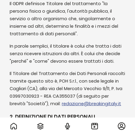
Il GDPR definisce Titolare del trattamento "la
persona fisica o giuridica, l'autorità pubblica, il
servizio o altro organismo che, singolarmente o
insieme ad altri, determina le finalità e i mezzi del
trattamento di dati personali".
In parole semplici, il titolare è colui che tratta i dati
senza ricevere istruzioni da altri. È colui che decide
"perché" e "come" devono essere trattati i dati.
Il Titolare del Trattamento dei Dati Personali raccolti
tramite questo sito è, POH S.r.l., con sede legale in
Cagliari (CA), alla via del Mercato Vecchio 9/11, P. Iva
03997030923 - REA CA355037 (di seguito per
brevità "Società"), mail:
redazione@breakingitaly.it
2. DEFINIZIONE DI DATI PERSONALI
Il termine "dati personali" si riferisce a tutte le