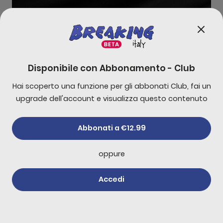
 venerdì bella bella, ma proprio bella bella
Live 
0:00
1:34:12
Disponibile con
Abbonamento - Club
Hai scoperto una funzione per gli abbonati Club, fai un
-
10
s
+
30
s
upgrade dell'account e visualizza questo contenuto
1x
Abbonati a €12.99
oppure
Accedi