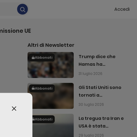
Accedi
missione UE
Altri di
Newsletter
Trump dice che
Abbonati
Hamas ha
accettato di
31 luglio 2026
disarmarsi
Gli Stati Uniti sono
Abbonati
tornati a
bombardare l'Iran
30 luglio 2026
La tregua tra Iran e
Abbonati
USA è stata
interrotta
29 luglio 2026