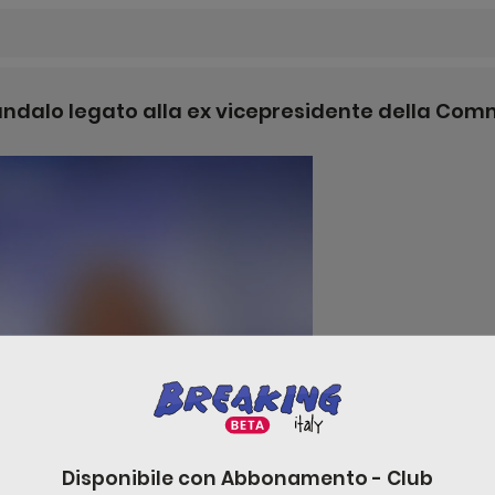
andalo legato alla ex vicepresidente della Com
Disponibile con
Abbonamento - Club