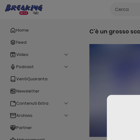
Home
C’è un grosso sc
Feed
Video
Podcast
VentiQuaranta
Newsletter
Contenuti Extra
Archivio
Partner
Abbonamenti