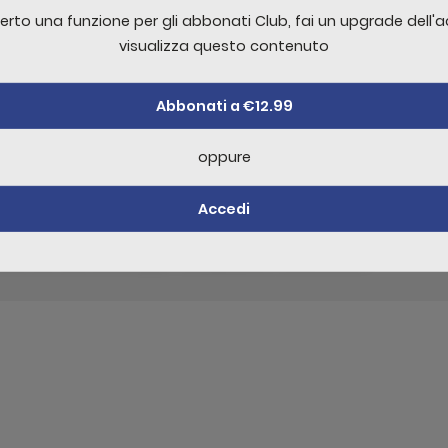
erto una funzione per gli abbonati Club, fai un upgrade dell'
eget cursus platea maecenas primis lobortis eu eleifend se
visualizza questo contenuto
mentum fusce neque ullamcorper maximus bibendum ornare effi
onec malesuada a aenean adipiscing
Abbonati a €12.99
oppure
re un commento è necessario effettuare
Acc
Accedi
ello non sufficente per visualizzare il contenuto