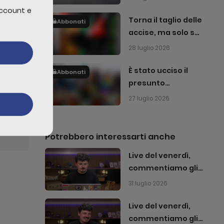
account e
d amet
Torna il taglio delle
Abbonati
citur
accise, ma solo sul
gasolio
28 luglio 2026
È stato ucciso il
Abbonati
presunto
edi
attentatore del
27 luglio 2026
Pride di Berlino
Potrebbero interessarti anche
Live del venerdì,
commentiamo gli
avvenimenti della
31 luglio 2026
settimana!
Live del venerdì,
commentiamo gli