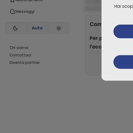
semper euismod consec
Hai scop
pharetra ipsum facili
Messaggi
Commenti
0
Auto
Per poter lascia
l'accesso
Chi siamo
Contattaci
Liv
Diventa partner