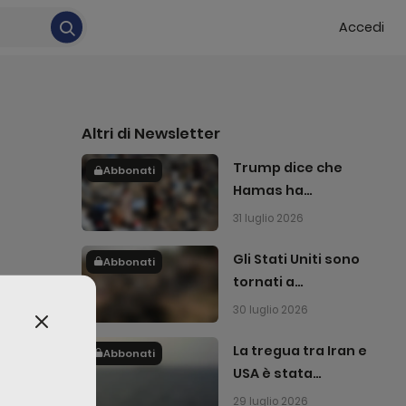
Accedi
Altri di
Newsletter
Trump dice che
Abbonati
Hamas ha
accettato di
31 luglio 2026
disarmarsi
Gli Stati Uniti sono
Abbonati
tornati a
bombardare l'Iran
30 luglio 2026
La tregua tra Iran e
Abbonati
USA è stata
n
interrotta
29 luglio 2026