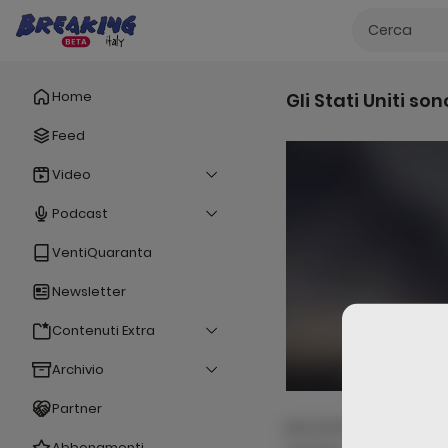
Home
Gli Stati Uniti s
Feed
Video
Podcast
VentiQuaranta
Newsletter
Contenuti Extra
Archivio
Partner
per porta facilisi pr
Abbonamenti