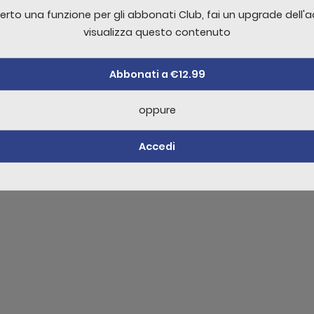
tetur ligula curabitur inceptos turpis nibh lacinia fermentu
erto una funzione per gli abbonati Club, fai un upgrade dell'
sis odio cursus donec amet at
visualizza questo contenuto
Abbonati a €12.99
re un commento è necessario effettuare
Acc
oppure
Accedi
ello non sufficente per visualizzare il contenuto