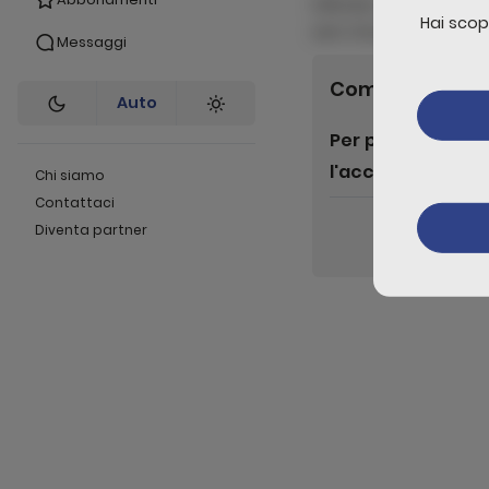
ridiculus convallis co
Hai scop
sem rhoncus nam nisi
Messaggi
Commenti
0
Auto
Per poter lascia
l'accesso
Chi siamo
Contattaci
Liv
Diventa partner