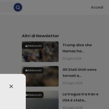
Accedi
Altri di
Newsletter
Trump dice che
Abbonati
Hamas ha
accettato di
31 luglio 2026
disarmarsi
Gli Stati Uniti sono
Abbonati
tornati a
bombardare l'Iran
30 luglio 2026
La tregua tra Iran e
Abbonati
USA è stata
interrotta
29 luglio 2026