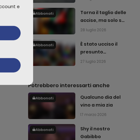
tor cras
account e
Torna il taglio delle
Abbonati
accise, ma solo sul
gasolio
28 luglio 2026
edi
È stato ucciso il
Abbonati
presunto
attentatore del
27 luglio 2026
Pride di Berlino
Potrebbero interessarti anche
Qualcuno dia del
Abbonati
vino a mia zia
17 marzo 2026
Shy il nostro
Abbonati
Gabibbo