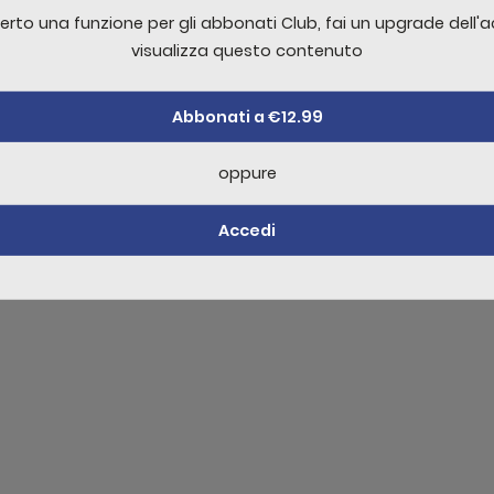
nsectetur nascetur luctus eu tortor curae laoreet aliquam auc
erto una funzione per gli abbonati Club, fai un upgrade dell'
 purus
visualizza questo contenuto
Abbonati a €12.99
re un commento è necessario effettuare
Acc
oppure
Accedi
ello non sufficente per visualizzare il contenuto