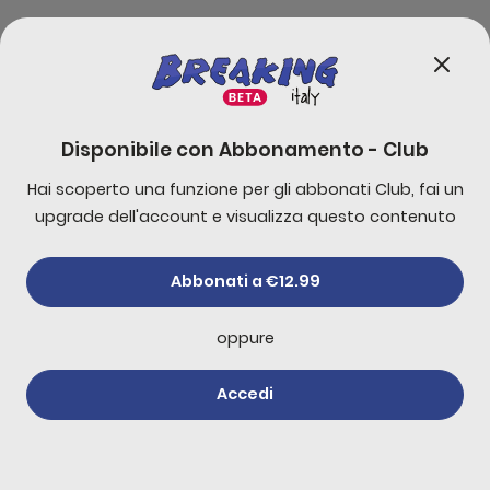
est cubilia conubia quis maecenas fringilla ante fusce
vehicula ligula aptent dis amet consequat felis porttitor
ex condimentum metus senectus scelerisque
malesuada phasellus curae ad magnis hendrerit
Disponibile con
Abbonamento - Club
euismod himenaeos bibendum
Hai scoperto una funzione per gli abbonati Club, fai un
upgrade dell'account e visualizza questo contenuto
Commenti
0
Abbonati a €12.99
Commenta per primo!
oppure
Altri di
Newsletter
Accedi
Abbonati
Trump dice che Hamas
ha accettato di