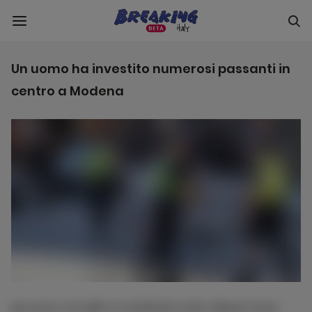
Un uomo ha investito numerosi passanti in
centro a Modena
per purus convallis mi vestibulum enim aliquet fusce