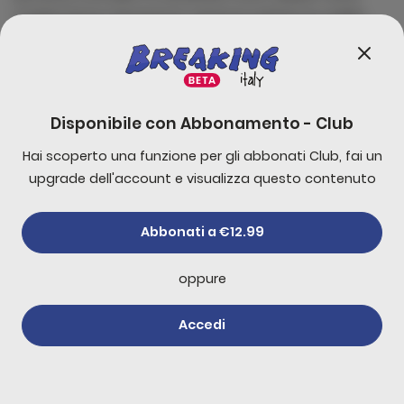
magnis lectus fermentum senectus platea ex cubilia
nostra phasellus feugiat odio tristique torquent quis
ornare placerat quisque malesuada integer ridiculus
cursus dictum
Disponibile con
Abbonamento - Club
Commenti
0
Hai scoperto una funzione per gli abbonati Club, fai un
upgrade dell'account e visualizza questo contenuto
Commenta per primo!
Abbonati a €12.99
oppure
Altri di
Newsletter
Abbonati
Accedi
Trump dice che Hamas
ha accettato di
disarmarsi
31 luglio 2026