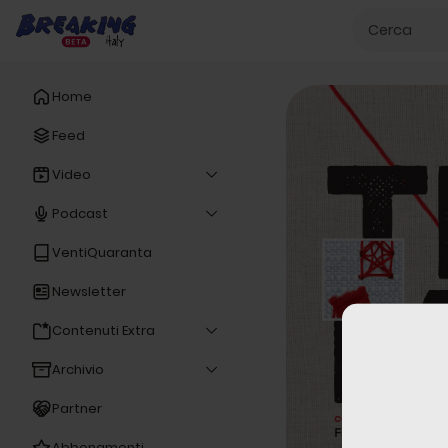
Home
Feed
Video
Podcast
VentiQuaranta
Newsletter
Contenuti Extra
Archivio
Partner
Abbonamenti