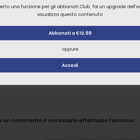
erto una funzione per gli abbonati Club, fai un upgrade dell'
erto una funzione per gli abbonati Club, fai un upgrade dell'
visualizza questo contenuto
visualizza questo contenuto
. 03 - Guerra
Abbonati a €12.99
Abbonati a €12.99
53:46
oppure
oppure
+
30
Accedi
Accedi
re un commento è necessario effettuare l'accesso