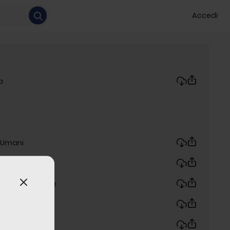
Accedi
a
i Umani
a e Sinistra
to Internazionale
ne Europea
ati