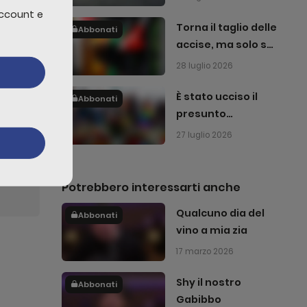
account e
Torna il taglio delle
ulla
Abbonati
accise, ma solo sul
n primis
gasolio
28 luglio 2026
È stato ucciso il
Abbonati
presunto
attentatore del
edi
27 luglio 2026
Pride di Berlino
Potrebbero interessarti anche
Qualcuno dia del
Abbonati
vino a mia zia
17 marzo 2026
Shy il nostro
Abbonati
Gabibbo