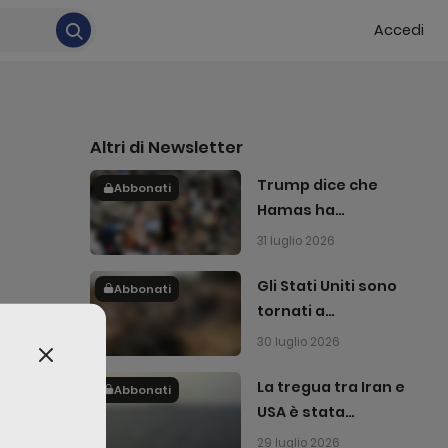
Accedi
Altri di
Newsletter
Trump dice che
Abbonati
Hamas ha
accettato di
31 luglio 2026
disarmarsi
Gli Stati Uniti sono
Abbonati
tornati a
bombardare l'Iran
30 luglio 2026
La tregua tra Iran e
Abbonati
USA è stata
interrotta
29 luglio 2026