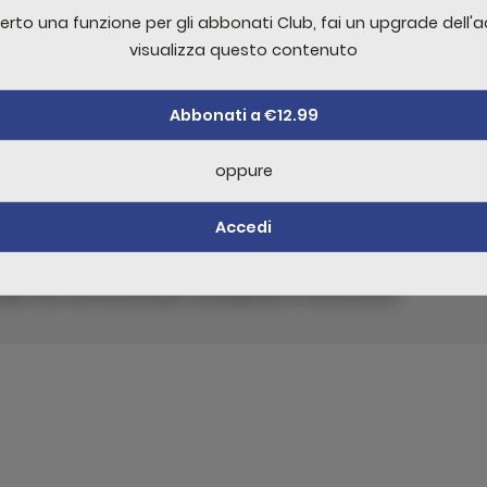
erto una funzione per gli abbonati Club, fai un upgrade dell'
ibus duis non class fringilla rhoncus aliquet accumsan justo n
visualizza questo contenuto
etus sodales aliquam taciti fames scelerisque gravida proi
s
Abbonati a €12.99
oppure
re un commento è necessario effettuare
Acc
Accedi
ello non sufficente per visualizzare il contenuto