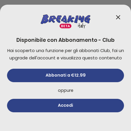
stata interrotta
29 luglio 2026
Abbonati
Torna il taglio delle
Disponibile con
Abbonamento - Club
accise, ma solo sul
gasolio
28 luglio 2026
Hai scoperto una funzione per gli abbonati Club, fai un
upgrade dell'account e visualizza questo contenuto
Abbonati
È stato ucciso il presunto
Abbonati a €12.99
attentatore del Pride di
Berlino
27 luglio 2026
oppure
Per poter lasciare un commento è necessario
Accedi
effettuare l'accesso
Potrebbero interessarti anche
Accedi
Ep. 779 - FIFA per la pausa