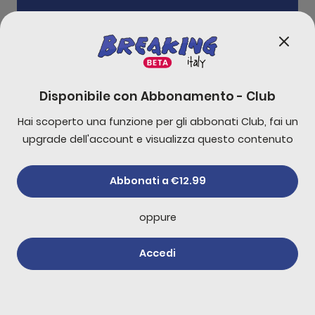
n Iran, Trump ha perso il senso della realtà?
Gu
0:00
20:57
Disponibile con
Abbonamento - Club
Hai scoperto una funzione per gli abbonati Club, fai un
-
10
s
+
30
s
upgrade dell'account e visualizza questo contenuto
1x
Abbonati a €12.99
oppure
Accedi