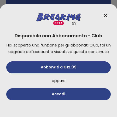
one c’è un problema di genitori che “scappano” co
0:00
17:41
Disponibile con
Abbonamento - Club
Hai scoperto una funzione per gli abbonati Club, fai un
-
10
s
+
30
s
upgrade dell'account e visualizza questo contenuto
1x
Abbonati a €12.99
oppure
Accedi