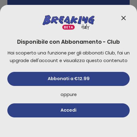
 non si capisce più niente, Trump, l’Iran e Israe
0:00
18:54
Disponibile con
Abbonamento - Club
Hai scoperto una funzione per gli abbonati Club, fai un
-
10
s
+
30
s
upgrade dell'account e visualizza questo contenuto
1x
Abbonati a €12.99
oppure
Accedi