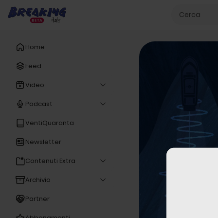
Home
Feed
Video
Podcast
VentiQuaranta
Newsletter
Contenuti Extra
Archivio
Partner
Abbonamenti