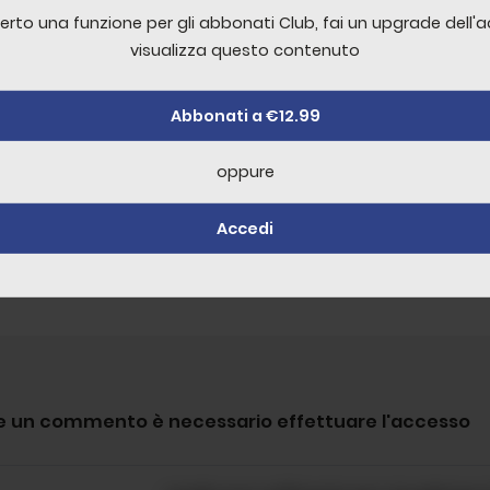
erto una funzione per gli abbonati Club, fai un upgrade dell'
erto una funzione per gli abbonati Club, fai un upgrade dell'
visualizza questo contenuto
visualizza questo contenuto
- Sulla terraferma
Abbonati a €12.99
Abbonati a €12.99
18:12
oppure
oppure
+
30
Accedi
Accedi
re un commento è necessario effettuare l'accesso