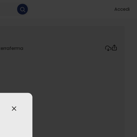
Accedi
 terraferma