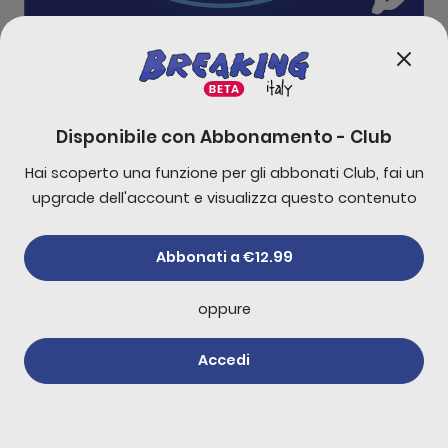
- Non date soldi ai comunisti come il cibo ai piccio
0:00
34:38
Disponibile con
Abbonamento - Club
Hai scoperto una funzione per gli abbonati Club, fai un
-
10
s
+
30
s
upgrade dell'account e visualizza questo contenuto
1x
Abbonati a €12.99
oppure
Accedi