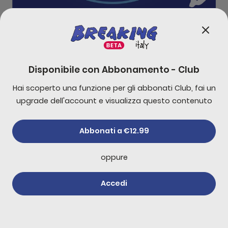
- Leonardo, dipingimi come una delle tue cupole 
0:00
33:46
Disponibile con
Abbonamento - Club
Hai scoperto una funzione per gli abbonati Club, fai un
-
10
s
+
30
s
upgrade dell'account e visualizza questo contenuto
1x
Abbonati a €12.99
oppure
Accedi