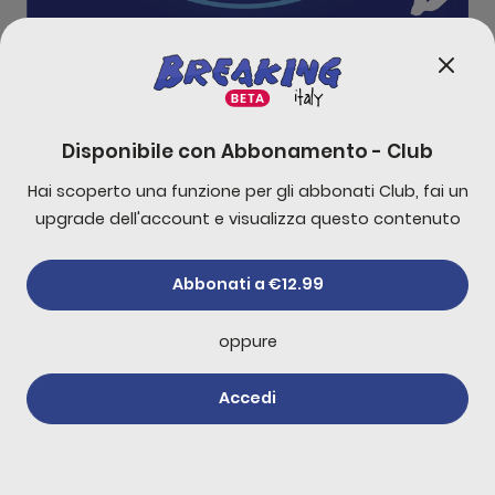
 Palazzo Chigi good, Quirinale better, Vinitaly Best
0:00
32:12
Disponibile con
Abbonamento - Club
Hai scoperto una funzione per gli abbonati Club, fai un
-
10
s
+
30
s
upgrade dell'account e visualizza questo contenuto
1x
Abbonati a €12.99
oppure
Accedi