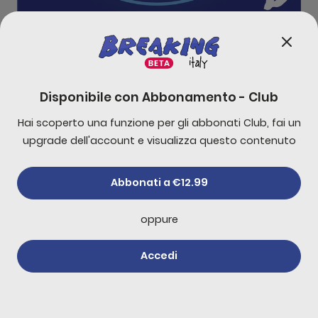
- Ameno, dorime, nuovo scisma in Occidente
Ep
0:00
26:45
Disponibile con
Abbonamento - Club
Hai scoperto una funzione per gli abbonati Club, fai un
-
10
s
+
30
s
upgrade dell'account e visualizza questo contenuto
1x
Abbonati a €12.99
oppure
Accedi