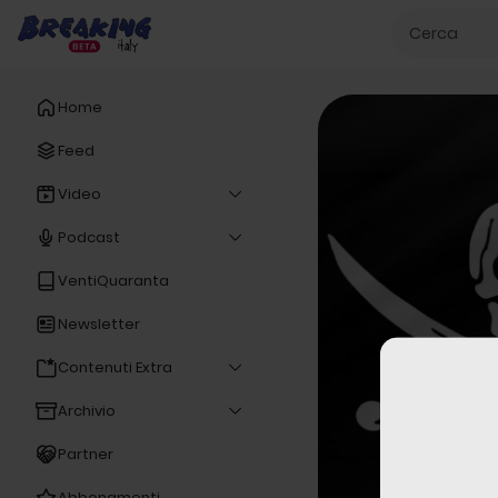
Home
Feed
Video
Podcast
VentiQuaranta
Newsletter
Contenuti Extra
Archivio
Partner
Abbonamenti