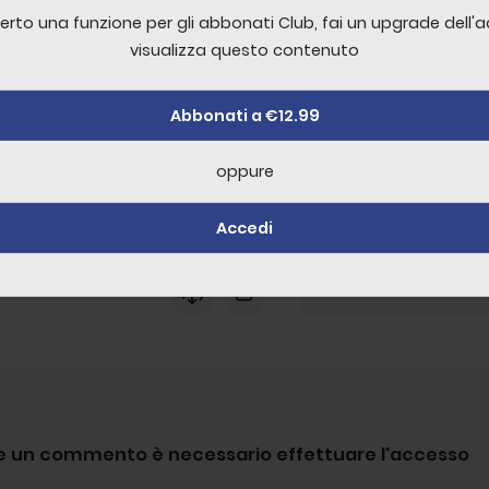
erto una funzione per gli abbonati Club, fai un upgrade dell'
erto una funzione per gli abbonati Club, fai un upgrade dell'
visualizza questo contenuto
visualizza questo contenuto
erdì, commentiamo gli
Abbonati a €12.99
Abbonati a €12.99
ti della settimana!
oppure
oppure
1:42:05
Accedi
Accedi
+
30
re un commento è necessario effettuare l'accesso