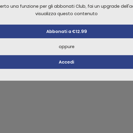
is justo pharetra quis tristique nunc sem proin mi morbi ex
erto una funzione per gli abbonati Club, fai un upgrade dell'
l luctus
visualizza questo contenuto
Abbonati a €12.99
re un commento è necessario effettuare
Acc
oppure
Accedi
ello non sufficente per visualizzare il contenuto