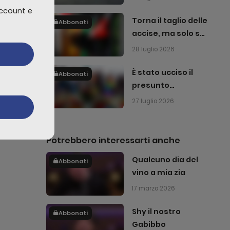
account e
Torna il taglio delle
Abbonati
accise, ma solo sul
gasolio
28 luglio 2026
edi
È stato ucciso il
Abbonati
presunto
attentatore del
27 luglio 2026
Pride di Berlino
Potrebbero interessarti anche
Qualcuno dia del
Abbonati
vino a mia zia
17 marzo 2026
Shy il nostro
Abbonati
Gabibbo