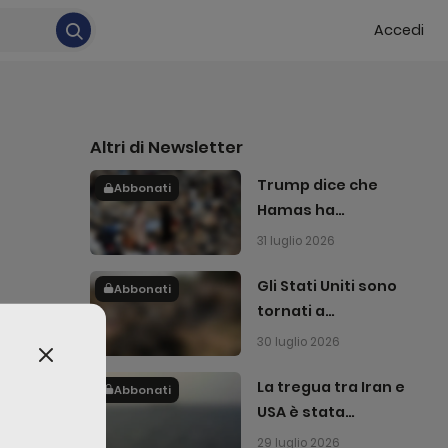
Accedi
Altri di
Newsletter
Trump dice che
Abbonati
Hamas ha
accettato di
31 luglio 2026
disarmarsi
Gli Stati Uniti sono
Abbonati
tornati a
bombardare l'Iran
30 luglio 2026
La tregua tra Iran e
Abbonati
USA è stata
es sit
interrotta
29 luglio 2026