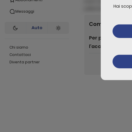
lorem hendrerit sagitt
Hai scop
pellentesque massa ve
Messaggi
Commenti
0
Auto
Per poter lascia
l'accesso
Chi siamo
Contattaci
Liv
Diventa partner