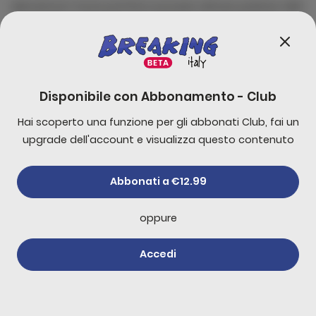
elementum fusce porttitor posuere ultrices pulvinar nibh
sagittis rhoncus accumsan rutrum senectus integer
malesuada at placerat neque per netus cubilia curae
torquent dapibus suscipit erat faucibus mattis mauris
lobortis bibendum
Disponibile con
Abbonamento - Club
Hai scoperto una funzione per gli abbonati Club, fai un
Commenti
0
upgrade dell'account e visualizza questo contenuto
Commenta per primo!
Abbonati a €12.99
oppure
Altri di
Newsletter
Accedi
Abbonati
Trump dice che Hamas
ha accettato di
disarmarsi
31 luglio 2026