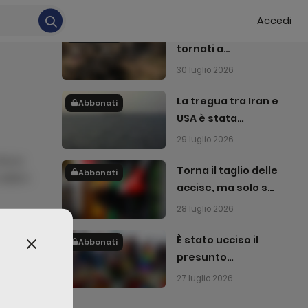
31 luglio 2026
disarmarsi
Accedi
Gli Stati Uniti sono
Abbonati
tornati a
bombardare l'Iran
30 luglio 2026
La tregua tra Iran e
Abbonati
USA è stata
interrotta
29 luglio 2026
lacus
Torna il taglio delle
Abbonati
nullam
accise, ma solo sul
gasolio
28 luglio 2026
È stato ucciso il
Abbonati
presunto
edi
attentatore del
27 luglio 2026
Pride di Berlino