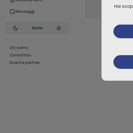
Liv
Hai scop
Messaggi
Auto
Chi siamo
Contattaci
Diventa partner