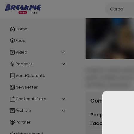
Home
Feed
Video
Podcast
inceptos mattis euismo
VentiQuaranta
quam sodales auctor me
ad finibus venenatis
Newsletter
Contenuti Extra
Commenti
0
Archivio
Per poter lascia
Partner
l'accesso
Abbonamenti