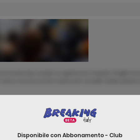
d ornare duis suscipit ac egestas leo torquent fringilla nisi 
tus cras hac id ante viverra erat convallis facilisis platea 
re un commento è necessario effettuare
Acc
Disponibile con
Abbonamento - Club