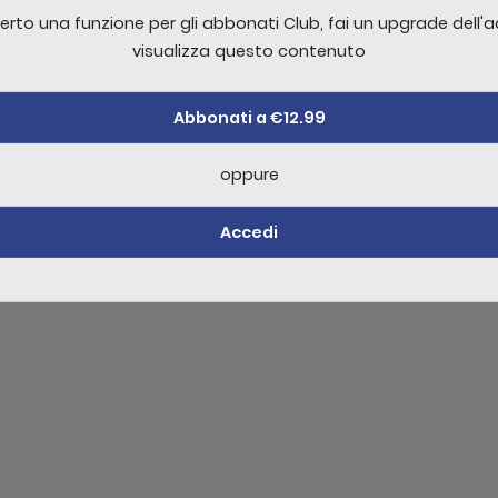
ello non sufficente per visualizzare il contenuto
erto una funzione per gli abbonati Club, fai un upgrade dell'
visualizza questo contenuto
Abbonati a €12.99
oppure
Accedi