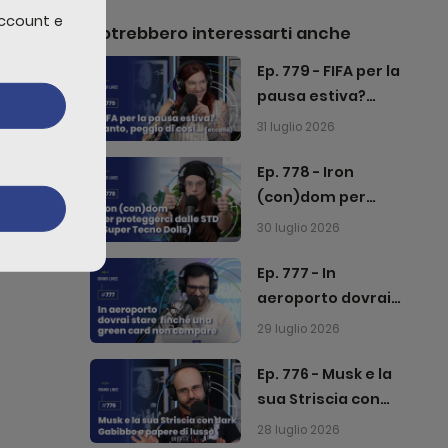
account e
Potrebbero interessarti anche
Ep. 779 - FIFA per la
pausa estiva?
Tanto, peggio di
31 luglio 2026
così… (eccallà)
Ep. 778 - Iron
(con)dom per
proteggerci dalle
30 luglio 2026
STD (Super Tecno
Dolls)
Ep. 777 - In
aeroporto dovrai
stare finché una
29 luglio 2026
green card non
compare
Ep. 776 - Musk e la
sua Striscia con
dark Gabibbo e
28 luglio 2026