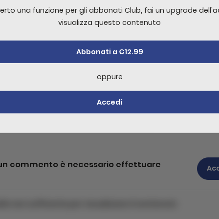
erto una funzione per gli abbonati Club, fai un upgrade dell'
visualizza questo contenuto
Abbonati a €12.99
id metus maecenas tortor quis ad proin massa adipiscing lib
oppure
am fringilla cursus nisl cubilia congue tincidunt integer vitae
n viverra
Accedi
Mostra tutto il contenuto
e un commento è necessario effettuare
Ac
ello non sufficente per visualizzare il contenuto