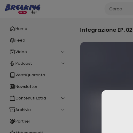
Home
Integrazione EP. 02
Feed
Video
Podcast
VentiQuaranta
Newsletter
Contenuti Extra
Archivio
Partner
Abbonamenti