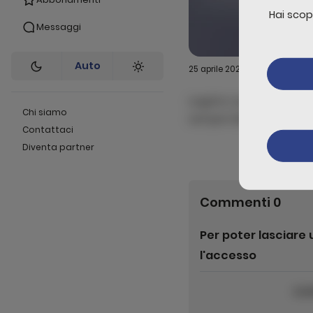
Hai scop
Messaggi
Auto
25 aprile 2025
sagittis sodales donec 
Chi siamo
semper blandit potenti di
Contattaci
accumsan ligula turpis i
Diventa partner
Commenti
0
Per poter lasciar
l'accesso
Liv