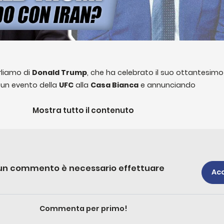
arliamo di
Donald Trump
, che ha celebrato il suo ottantesimo
un evento della
UFC
alla
Casa Bianca
e annunciando
n accordo tra
Stati Uniti
e
Iran
. Al centro ci sono i contenu
dal futuro delle
Mostra tutto il contenuto
sanzioni
allo
stretto di Hormuz
, passando per
 governo di
Netanyahu
.
della
Corea del Nord
, dove negli ultimi mesi si sta assistend
no a poco tempo fa considerata
impensabile
. E nonostante 
e un commento è necessario effettuare
remamente povero
- circa la metà della sua popolazione è
Ac
di questo miracolo economico risiede principalmente nella
gu
te della Russia. Ma perché? E cosa sta succedendo esattame
Commenta per primo!