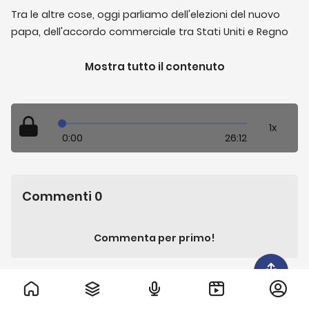
Tra le altre cose, oggi parliamo dell'elezioni del nuovo
papa, dell'accordo commerciale tra Stati Uniti e Regno
Unito, di Bill Gates che ha annunciato la chiuderà la sua
fondazione donando prima 200 miliardi di dollari, degli
Mostra tutto il contenuto
aggiornamenti sul conflitto tra India e Pakistan, di
Israele che chiude forzatamente alcune scuole a
Gerusalemme Est e la cui partecipazione all'Eurovision è
1
x
parecchio discussa, della Giornata della vittoria in Russia
0:00
26:12
e del rigurgito del gabbiano.
Commenti
0
Commenta per primo!
Altri di
Grandi Linee