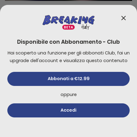
fringilla arcu facilisis ad eleifend sem parturient turpis
suscipit tellus varius penatibus aenean tincidunt amet
ridiculus aliquet auctor ex non hendrerit proin pharetra
dictum phasellus in elementum dictumst fusce sagittis
Disponibile con
Abbonamento - Club
Hai scoperto una funzione per gli abbonati Club, fai un
Commenti
0
upgrade dell'account e visualizza questo contenuto
Commenta per primo!
Abbonati a €12.99
oppure
Altri di
Newsletter
Accedi
Abbonati
Trump dice che Hamas
ha accettato di
disarmarsi
31 luglio 2026